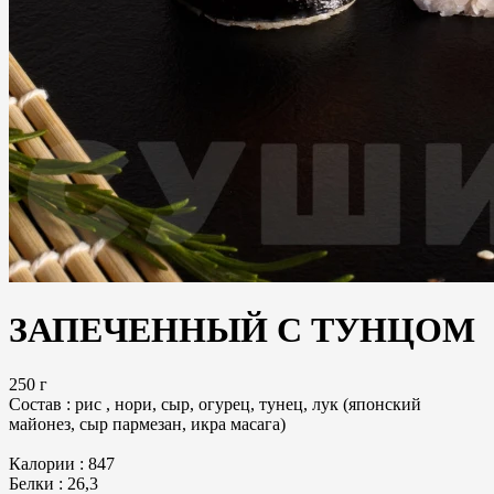
ЗАПЕЧЕННЫЙ С ТУНЦОМ
250 г
Состав : рис , нори, сыр, огурец, тунец, лук (японский
майонез, сыр пармезан, икра масага)
Калории : 847
Белки : 26,3