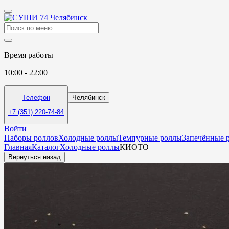
Время работы
10:00 - 22:00
Телефон
Челябинск
+7 (351) 220-74-84
Войти
Наборы роллов
Холодные роллы
Темпурные роллы
Запечённые 
Главная
Каталог
Холодные роллы
КИОТО
Вернуться назад