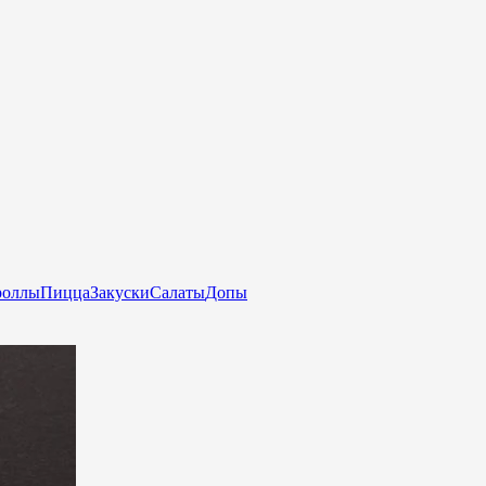
роллы
Пицца
Закуски
Салаты
Допы