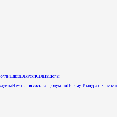
роллы
Пицца
Закуски
Салаты
Допы
одукты
Изменения состава продукции
Почему Темпура и Запечен