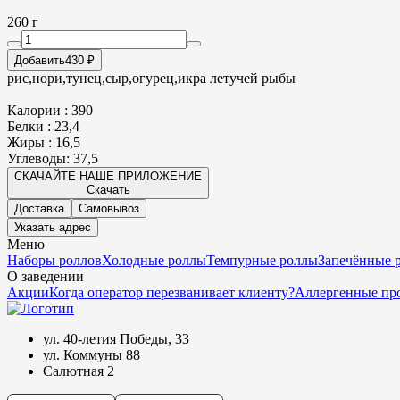
260 г
Добавить
430 ₽
рис,нори,тунец,сыр,огурец,икра летучей рыбы
Калории : 390
Белки : 23,4
Жиры : 16,5
Углеводы: 37,5
СКАЧАЙТЕ НАШЕ ПРИЛОЖЕНИЕ
Скачать
Доставка
Самовывоз
Указать адрес
Меню
Наборы роллов
Холодные роллы
Темпурные роллы
Запечённые 
О заведении
Акции
Когда оператор перезванивает клиенту?
Аллергенные пр
ул. 40-летия Победы, 33
ул. Коммуны 88
Салютная 2