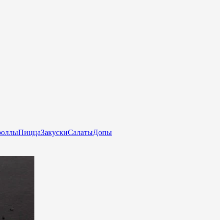
роллы
Пицца
Закуски
Салаты
Допы